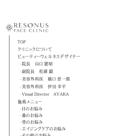
-伊田 幸平
-山口 憲昭
-松浦 顕
-橋口 晋一郎
TOP
クリニックについて
-伊田 幸平
ビューティーウェルネスデザイナー
-AYAKA
-院長 山口 憲昭
-副院長 松浦 顕
よくあるご質問
-美容外科医 橋口 晋一郎
-美容外科医 伊田 幸平
お問い合わせ
-Visual Director AYAKA
施術メニュー
アクセス
-目のお悩み
-鼻のお悩み
採用情報
-骨のお悩み
-エイジングケアのお悩み
美容医療初のトータルビューティブランド
-その他のお悩み