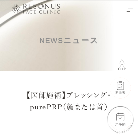
TOP
ニュース
NEWS
クリニックについて
治療をご検討の方へ
TOP
-初めての方へ
施術メニュー
-未成年の方へ
症例
【医師施術】ブレッシング・
-輪郭3点
料金表
purePRP（顔または首）
-両顎
-通常料金
ご予約と全体の流れ
-フェイスリフト
-橋口 晋一郎
ビューティーウェルネスデザイナー
-目