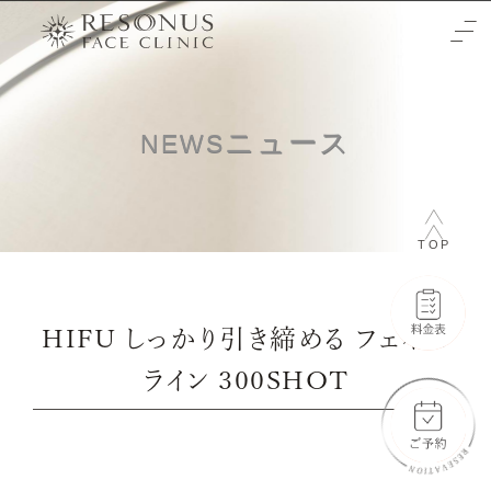
TOP
ニュース
NEWS
クリニックについて
治療をご検討の方へ
TOP
-初めての方へ
施術メニュー
-未成年の方へ
症例
HIFU しっかり引き締める フェイス
-輪郭3点
料金表
ライン 300SHOT
-両顎
-通常料金
ご予約と全体の流れ
-フェイスリフト
-橋口 晋一郎
ビューティーウェルネスデザイナー
-目