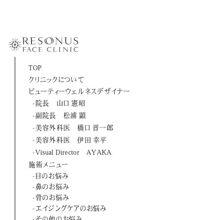
-伊田 幸平
-山口 憲昭
-松浦 顕
-橋口 晋一郎
TOP
クリニックについて
-伊田 幸平
ビューティーウェルネスデザイナー
-AYAKA
-院長 山口 憲昭
-副院長 松浦 顕
よくあるご質問
-美容外科医 橋口 晋一郎
-美容外科医 伊田 幸平
お問い合わせ
-Visual Director AYAKA
施術メニュー
アクセス
-目のお悩み
-鼻のお悩み
採用情報
-骨のお悩み
-エイジングケアのお悩み
美容医療初のトータルビューティブランド
-その他のお悩み