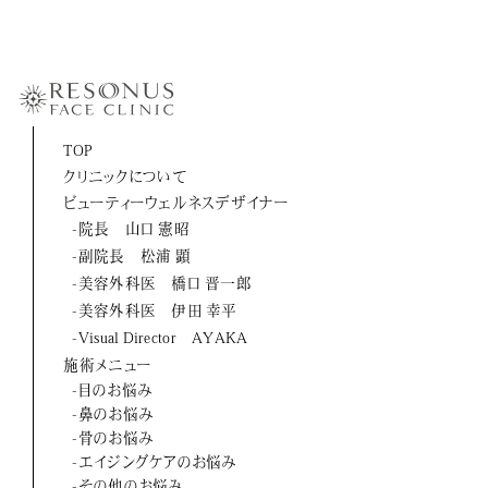
-伊田 幸平
-山口 憲昭
-松浦 顕
-橋口 晋一郎
TOP
クリニックについて
-伊田 幸平
ビューティーウェルネスデザイナー
-AYAKA
-院長 山口 憲昭
-副院長 松浦 顕
よくあるご質問
-美容外科医 橋口 晋一郎
-美容外科医 伊田 幸平
お問い合わせ
-Visual Director AYAKA
施術メニュー
アクセス
-目のお悩み
-鼻のお悩み
採用情報
-骨のお悩み
-エイジングケアのお悩み
美容医療初のトータルビューティブランド
-その他のお悩み