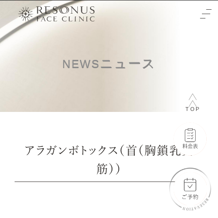
TOP
ニュース
NEWS
クリニックについて
治療をご検討の方へ
TOP
-初めての方へ
施術メニュー
-未成年の方へ
症例
アラガンボトックス（首（胸鎖乳突
-輪郭3点
料金表
筋））
-両顎
-通常料金
ご予約と全体の流れ
-フェイスリフト
-橋口 晋一郎
ビューティーウェルネスデザイナー
-目