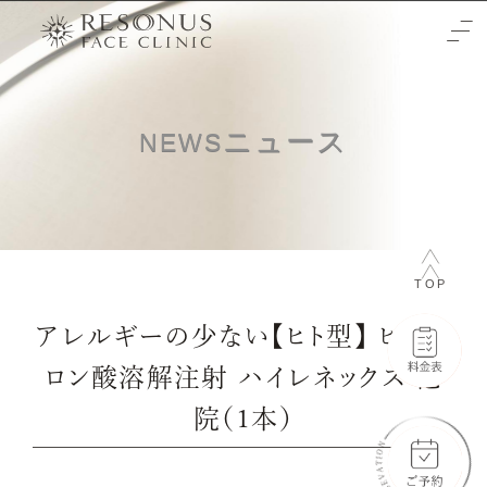
TOP
ニュース
NEWS
クリニックについて
治療をご検討の方へ
-初めての方へ
施術メニュー
TOP
-未成年の方へ
症例
アレルギーの少ない【ヒト型】 ヒアル
-輪郭3点
料金表
ロン酸溶解注射 ハイレネックス 他
-両顎
-通常料金
院（1本）
ご予約と全体の流れ
-フェイスリフト
-橋口 晋一郎
ビューティーウェルネスデザイナー
-目