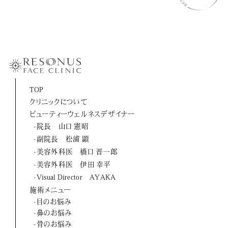
-伊田 幸平
-山口 憲昭
-松浦 顕
-橋口 晋一郎
-伊田 幸平
TOP
クリニックについて
-AYAKA
ビューティーウェルネスデザイナー
-院長 山口 憲昭
よくあるご質問
-副院長 松浦 顕
-美容外科医 橋口 晋一郎
お問い合わせ
-美容外科医 伊田 幸平
-Visual Director AYAKA
アクセス
施術メニュー
-目のお悩み
採用情報
-鼻のお悩み
-骨のお悩み
美容医療初のトータルビューティブランド