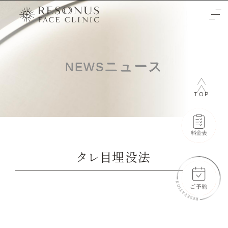
TOP
ニュース
NEWS
クリニックについて
TOP
治療をご検討の方へ
-初めての方へ
施術メニュー
-未成年の方へ
症例
タレ目埋没法
-輪郭3点
料金表
-両顎
-通常料金
ご予約と全体の流れ
-フェイスリフト
-橋口 晋一郎
ビューティーウェルネスデザイナー
-目