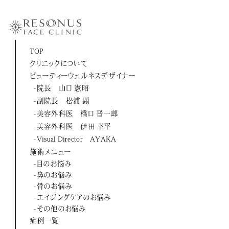
-伊田 幸平
-山口 憲昭
-松浦 顕
TOP
クリニックについて
-橋口 晋一郎
ビューティーウェルネスデザイナー
-伊田 幸平
-院長 山口 憲昭
-副院長 松浦 顕
-AYAKA
-美容外科医 橋口 晋一郎
-美容外科医 伊田 幸平
よくあるご質問
-Visual Director AYAKA
施術メニュー
お問い合わせ
-目のお悩み
-鼻のお悩み
アクセス
-骨のお悩み
-エイジングケアのお悩み
採用情報
-その他のお悩み
症例一覧
美容医療初のトータルビューティブランド