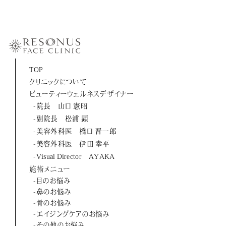
-伊田 幸平
-山口 憲昭
-松浦 顕
-橋口 晋一郎
TOP
クリニックについて
-伊田 幸平
ビューティーウェルネスデザイナー
-AYAKA
-院長 山口 憲昭
-副院長 松浦 顕
よくあるご質問
-美容外科医 橋口 晋一郎
-美容外科医 伊田 幸平
お問い合わせ
-Visual Director AYAKA
施術メニュー
アクセス
-目のお悩み
-鼻のお悩み
採用情報
-骨のお悩み
-エイジングケアのお悩み
美容医療初のトータルビューティブランド
-その他のお悩み