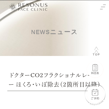
TOP
ニュース
NEWS
クリニックについて
治療をご検討の方へ
TOP
-初めての方へ
施術メニュー
-未成年の方へ
症例
ドクターCO2フラクショナルレーザ
-輪郭3点
料金表
ー ほくろ・いぼ除去（2箇所目以降）
-両顎
-通常料金
ご予約と全体の流れ
-フェイスリフト
-橋口 晋一郎
ビューティーウェルネスデザイナー
-目