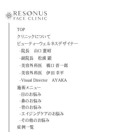
-伊田 幸平
-山口 憲昭
-松浦 顕
TOP
クリニックについて
-橋口 晋一郎
ビューティーウェルネスデザイナー
-伊田 幸平
-院長 山口 憲昭
-副院長 松浦 顕
-AYAKA
-美容外科医 橋口 晋一郎
-美容外科医 伊田 幸平
よくあるご質問
-Visual Director AYAKA
施術メニュー
お問い合わせ
-目のお悩み
-鼻のお悩み
アクセス
-骨のお悩み
-エイジングケアのお悩み
採用情報
-その他のお悩み
症例一覧
美容医療初のトータルビューティブランド