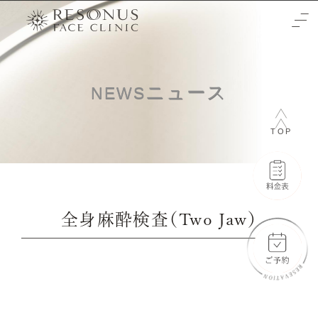
TOP
ニュース
NEWS
クリニックについて
TOP
治療をご検討の方へ
-初めての方へ
施術メニュー
-未成年の方へ
症例
全身麻酔検査（Two Jaw）
-輪郭3点
料金表
-両顎
-通常料金
ご予約と全体の流れ
-フェイスリフト
-橋口 晋一郎
ビューティーウェルネスデザイナー
-目