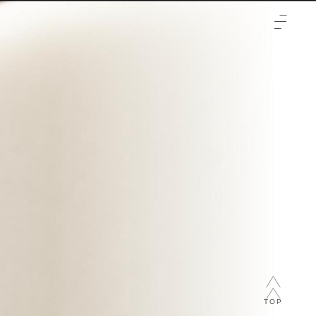
TOP
クリニックについて
治療をご検討の方へ
-初めての方へ
施術メニュー
-未成年の方へ
症例
-輪郭3点
料金表
-両顎
-通常料金
ご予約と全体の流れ
-フェイスリフト
-橋口 晋一郎
ビューティーウェルネスデザイナー
-目
-伊田 幸平
-山口 憲昭
TOP
-松浦 顕