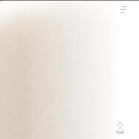
TOP
クリニックについて
治療をご検討の方へ
-初めての方へ
施術メニュー
-未成年の方へ
症例
-輪郭3点
料金表
-両顎
-通常料金
ご予約と全体の流れ
-フェイスリフト
-橋口 晋一郎
ビューティーウェルネスデザイナー
-目
-伊田 幸平
-山口 憲昭
TOP
-松浦 顕