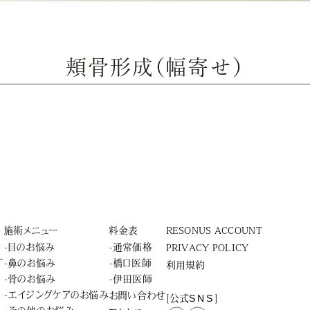
頬骨形成（幅寄せ）
施術メニュー
料金表
RESONUS ACCOUNT
-目のお悩み
-通常価格
PRIVACY POLICY
ー
-鼻のお悩み
-橋口医師
利用規約
-骨のお悩み
-伊田医師
-エイジングケアのお悩み
お問い合わせ
SNS
[公式
]