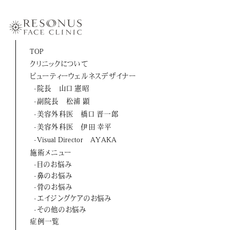
-伊田 幸平
-山口 憲昭
-松浦 顕
TOP
クリニックについて
-橋口 晋一郎
ビューティーウェルネスデザイナー
-伊田 幸平
-院長 山口 憲昭
-副院長 松浦 顕
-AYAKA
-美容外科医 橋口 晋一郎
-美容外科医 伊田 幸平
よくあるご質問
-Visual Director AYAKA
施術メニュー
お問い合わせ
-目のお悩み
-鼻のお悩み
アクセス
-骨のお悩み
-エイジングケアのお悩み
採用情報
-その他のお悩み
症例一覧
美容医療初のトータルビューティブランド