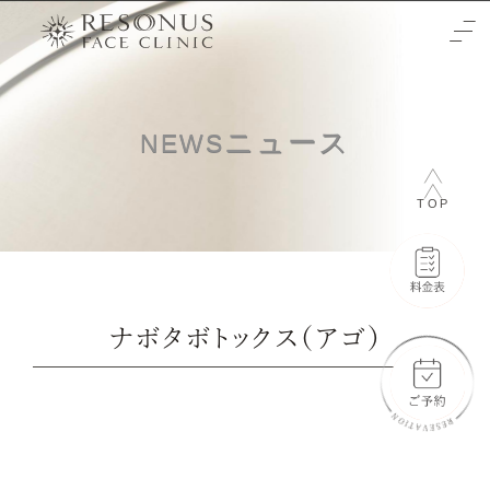
TOP
ニュース
NEWS
クリニックについて
TOP
治療をご検討の方へ
-初めての方へ
施術メニュー
-未成年の方へ
症例
ナボタボトックス（アゴ）
-輪郭3点
料金表
-両顎
-通常料金
ご予約と全体の流れ
-フェイスリフト
-橋口 晋一郎
ビューティーウェルネスデザイナー
-目