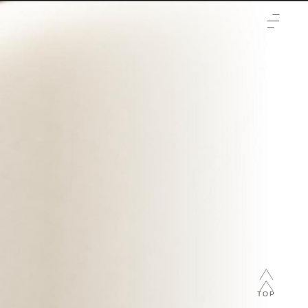
TOP
クリニックについて
治療をご検討の方へ
-初めての方へ
施術メニュー
-未成年の方へ
症例
-輪郭3点
料金表
-両顎
-通常料金
ご予約と全体の流れ
-フェイスリフト
-橋口 晋一郎
ビューティーウェルネスデザイナー
-目
-伊田 幸平
-山口 憲昭
TOP
-松浦 顕