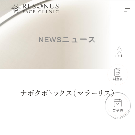
TOP
ニュース
NEWS
クリニックについて
TOP
治療をご検討の方へ
-初めての方へ
施術メニュー
-未成年の方へ
症例
ナボタボトックス（マラーリス）
-輪郭3点
料金表
-両顎
-通常料金
ご予約と全体の流れ
-フェイスリフト
-橋口 晋一郎
ビューティーウェルネスデザイナー
-目