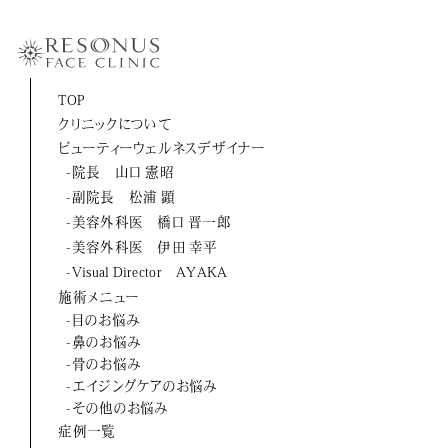
-伊田 幸平
-山口 憲昭
-松浦 顕
TOP
クリニックについて
-橋口 晋一郎
ビューティーウェルネスデザイナー
-伊田 幸平
-院長 山口 憲昭
-副院長 松浦 顕
-AYAKA
-美容外科医 橋口 晋一郎
-美容外科医 伊田 幸平
よくあるご質問
-Visual Director AYAKA
施術メニュー
お問い合わせ
-目のお悩み
-鼻のお悩み
アクセス
-骨のお悩み
-エイジングケアのお悩み
採用情報
-その他のお悩み
症例一覧
美容医療初のトータルビューティブランド