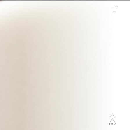
TOP
クリニックについて
治療をご検討の方へ
-初めての方へ
施術メニュー
-未成年の方へ
症例
-輪郭3点
料金表
-両顎
-通常料金
ご予約と全体の流れ
-フェイスリフト
-橋口 晋一郎
ビューティーウェルネスデザイナー
-目
-伊田 幸平
-山口 憲昭
TOP
-松浦 顕