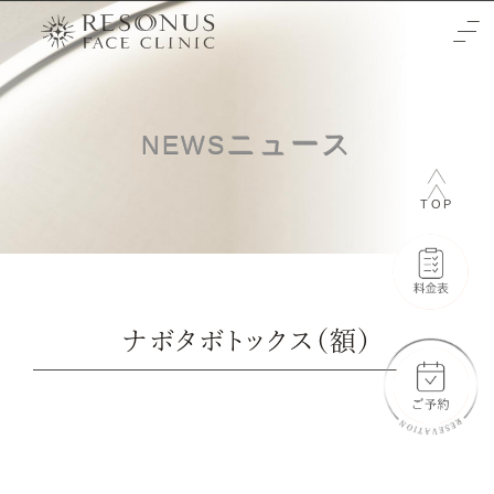
TOP
ニュース
NEWS
クリニックについて
TOP
治療をご検討の方へ
-初めての方へ
施術メニュー
-未成年の方へ
症例
ナボタボトックス（額）
-輪郭3点
料金表
-両顎
-通常料金
ご予約と全体の流れ
-フェイスリフト
-橋口 晋一郎
ビューティーウェルネスデザイナー
-目