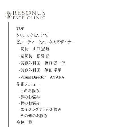
-伊田 幸平
-山口 憲昭
-松浦 顕
TOP
クリニックについて
-橋口 晋一郎
ビューティーウェルネスデザイナー
-伊田 幸平
-院長 山口 憲昭
-副院長 松浦 顕
-AYAKA
-美容外科医 橋口 晋一郎
-美容外科医 伊田 幸平
よくあるご質問
-Visual Director AYAKA
施術メニュー
お問い合わせ
-目のお悩み
-鼻のお悩み
アクセス
-骨のお悩み
-エイジングケアのお悩み
採用情報
-その他のお悩み
症例一覧
美容医療初のトータルビューティブランド