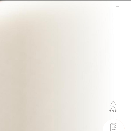
TOP
クリニックについて
治療をご検討の方へ
-初めての方へ
施術メニュー
-未成年の方へ
症例
-輪郭3点
料金表
-両顎
-通常料金
ご予約と全体の流れ
-フェイスリフト
-橋口 晋一郎
ビューティーウェルネスデザイナー
-目
-伊田 幸平
TOP
-山口 憲昭
-松浦 顕