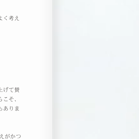
よく考え
上げて賛
らこそ、
もありま
えがかつ