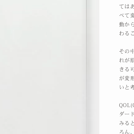
ては
べて
動か
わる
その
れが
きる
が変
いと
QOL
ダー
みる
ろん