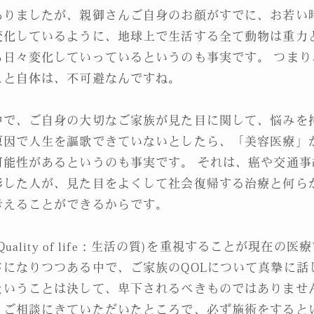
ありましたが、親御さんご自身のお顔がすでに、お若い
変化しているように、地球上で生活する全て動物は重力
ら日々変化していっているというのも事実です。 つまり
こと自体は、不可避なんですね。
中で、ご自身の大切なご家族が見た目に関して、悩みを
原因で人生を謳歌できていないとしたら、「美容医療」
可能性があるというのも事実です。 それは、癌や交通事
形した人が、見た目をよくして社会復帰する治療と何ら
考えることができるからです。
(Quality of life：生活の質)を重視することが現在の
ドになりつつある中で、ご家族のQOLについて真摯に話
ということは決して、卑下されるべきものではありません
、ご相談にきていただいたところで、必ず施術をすると