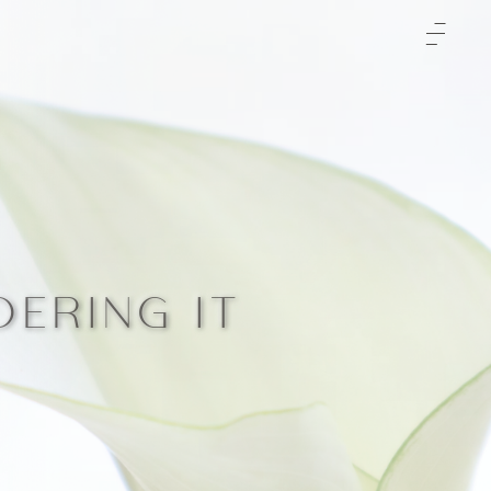
TOP
クリニックについて
治療をご検討の方へ
-初めての方へ
施術メニュー
-未成年の方へ
症例
ERING IT
-輪郭3点
料金表
-両顎
-通常料金
ご予約と全体の流れ
-フェイスリフト
-橋口 晋一郎
ビューティーウェルネスデザイナー
-目
-伊田 幸平
-山口 憲昭
-松浦 顕