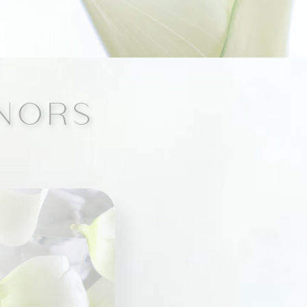
-橋口 晋一郎
-伊田 幸平
-AYAKA
よくあるご質問
NORS
お問い合わせ
アクセス
採用情報
美容医療初のトータルビューティブランド
ORTUS HARMONY