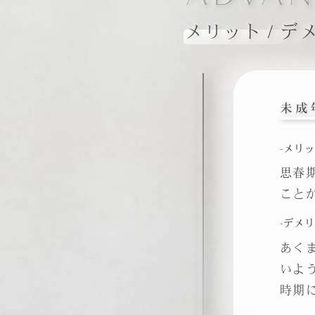
メリット / デ
未成
-メリ
思春
こと
-デメ
あく
いよ
時期