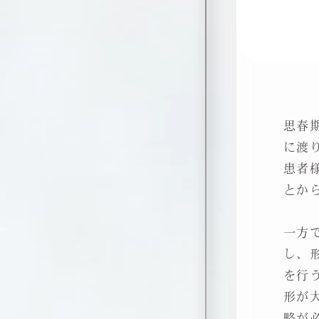
思春
に渡
患者
とか
一方
し、
を行
形が
略が