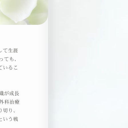
して生涯
っても、
ているこ
織が成長
外科治療
り切り、
という戦