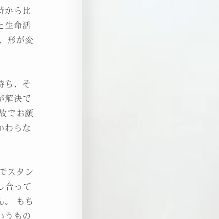
時から比
と生命活
、形が変
持ち、そ
が解決で
故でお顔
かわらな
医療でスタン
し合って
。 もち
いうもの