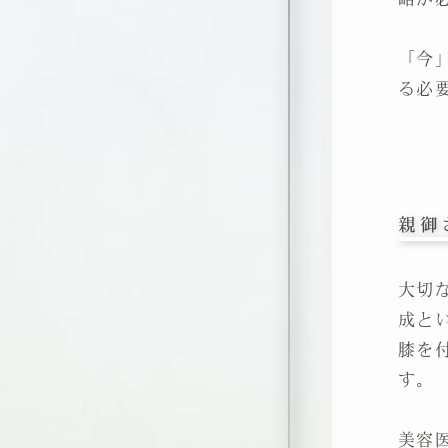
「今
る必
親御
大切
成と
膝を
す。
美容