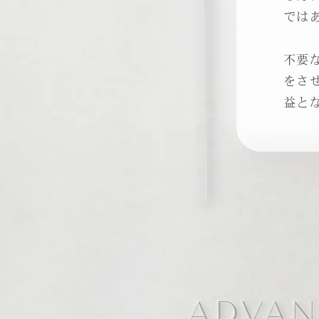
では
不要
をさ
益と
ADVAN