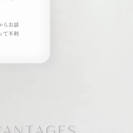
からお話
って不利
。
VANTAGES