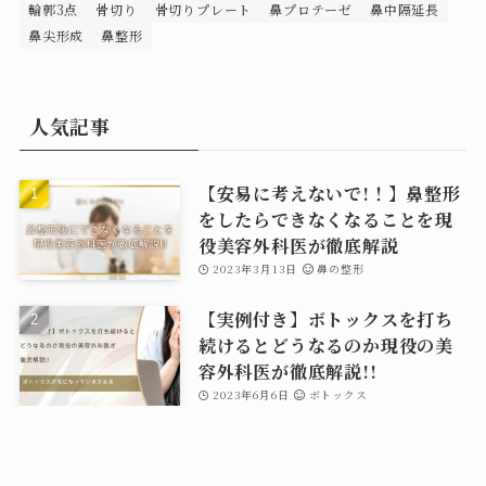
輪郭3点
骨切り
骨切りプレート
鼻プロテーゼ
鼻中隔延長
鼻尖形成
鼻整形
人気記事
【安易に考えないで!！】鼻整形
をしたらできなくなることを現
役美容外科医が徹底解説
2023年3月13日
鼻の整形
【実例付き】ボトックスを打ち
続けるとどうなるのか現役の美
容外科医が徹底解説!!
2023年6月6日
ボトックス