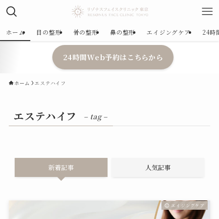
ホーム
目の整形
骨の整形
鼻の整形
エイジングケア
24
24時間Web予約はこちらから
ホーム
エステハイフ
エステハイフ
– tag –
新着記事
人気記事
エイジングケア