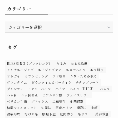
カテゴリー
カ
テ
ゴ
リ
タグ
ー
BLESSING（ブレッシング）
たるみ
たるみ治療
アンチエイジング
エイジングケア
エステハイフ
エラ削り
オトガイ
カウンセリング
クマ取り
シワ・たるみ取り
ダウンタイム
ダウンタイムカバーメイク
チタンプレート
デンシティ
ドクターハイフ
ハイフ
ハイフ（HIFU）
ハムラ
ハム目
ハム目修正
ヒアルロン酸
フェイスリフト
ペリカン手術
ボトックス
二重整形
他院修正
切開フェイスリフト
切開法
医療ハイフ
埋没法
小顔
涙袋形成
溶ける糸
眼瞼下垂
筋肉縛り
糸リフト
美容救急