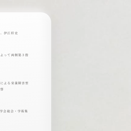
平、伊江将史
によって両側第３指
植による栄養障害型
泉督
科学会総会・学術集