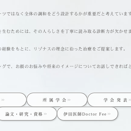
ーツではなく全体の調和をどう設計するかが重要だと考えていま
を生むためには、その人らしさを丁寧に読み取る診断力が欠かせ
の経験をもとに、リゾナスの理念に沿った治療をご提案します。
ングで、お顔のお悩みや将来のイメージについてお話しできれば
歴
所 属 学 会
学 会 発 表
論文・研究・資格
伊田医師Doctor Fee