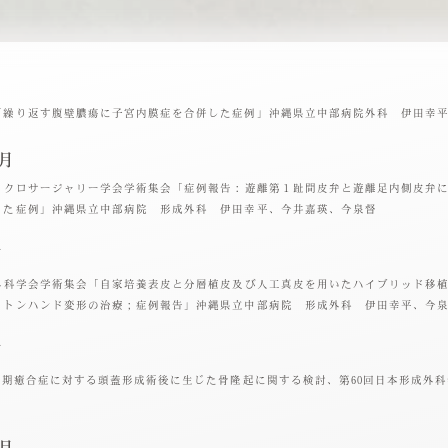
「繰り返す腹壁膿瘍に子宮内膜症を合併した症例」沖縄県立中部病院外科 伊田幸
2月
マイクロサージャリー学会学術集会「症例報告：遊離第１趾間皮弁と遊離足内側皮弁
った症例」沖縄県立中部病院 形成外科 伊田幸平、今井嘉瑛、今泉督
月
手外科学会学術集会「自家培養表皮と分層植皮及び人工真皮を用いたハイブリッド移
ミトンハンド変形の治療；症例報告」沖縄県立中部病院 形成外科 伊田幸平、今
月
合早期癒合症に対する頭蓋形成術後に生じた骨隆起に関する検討、第60回日本形成外
0月