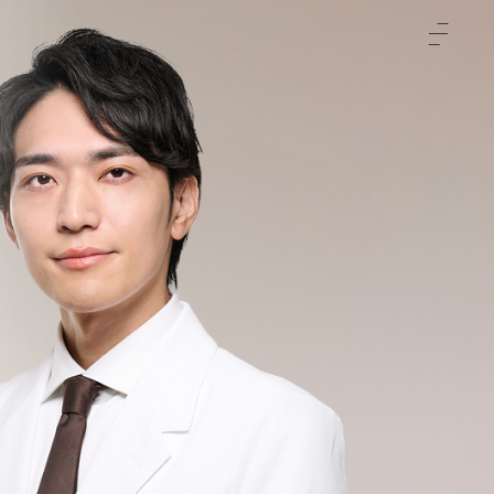
TOP
クリニックについて
治療をご検討の方へ
-初めての方へ
施術メニュー
-未成年の方へ
症例
-輪郭3点
料金表
-両顎
-通常料金
ご予約と全体の流れ
-フェイスリフト
-橋口 晋一郎
ビューティーウェルネスデザイナー
-目
-伊田 幸平
-山口 憲昭
-松浦 顕