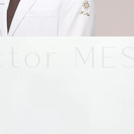
-橋口 晋一郎
-伊田 幸平
-AYAKA
or
MESS
よくあるご質問
お問い合わせ
アクセス
採用情報
美容医療初のトータルビューティブランド
ORTUS HARMONY