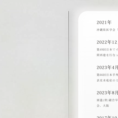
2021年
沖縄県医学会
2022年1
第49回日本
間再建を行な
2023年4
第66回日本
表皮水疱症の
2023年8
頭蓋(骨)縫
会、大阪
2017年1